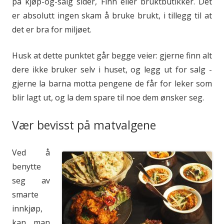
på kjøp-og-salg sider, Finn eller bruktbutikker. Det
er absolutt ingen skam å bruke brukt, i tillegg til at
det er bra for miljøet.
Husk at dette punktet går begge veier: gjerne finn alt
dere ikke bruker selv i huset, og legg ut for salg -
gjerne la barna motta pengene de får for leker som
blir lagt ut, og la dem spare til noe dem ønsker seg.
Vær bevisst på matvalgene
Ved å
benytte
seg av
smarte
innkjøp,
kan man