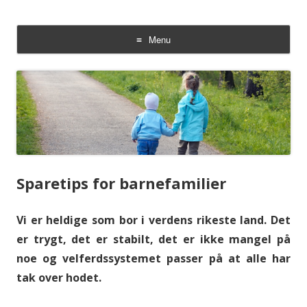
Foreldrehjelpen
Familieliv med barn
Menu
Skip to content
Sparetips for barnefamilier
Vi er heldige som bor i verdens rikeste land. Det
er trygt, det er stabilt, det er ikke mangel på
noe og velferdssystemet passer på at alle har
tak over hodet.